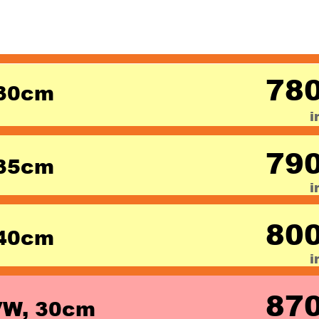
780
30cm 
i
790
35cm 
i
800
40cm 
i
870
VW, 30cm