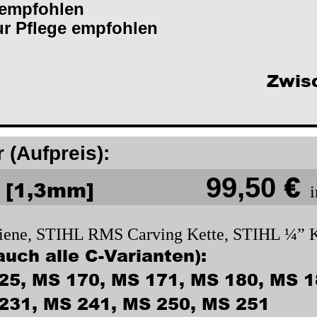
 empfohlen
ur Pflege empfohlen
Zwis
 (Aufpreis):
99,50 
€
[1,3mm]        
hiene, STIHL RMS Carving Kette, STIHL ¼” K
auch alle C-Varianten):
025, MS 170, MS 171, MS 180, MS 1
231, MS 241, MS 250, MS 251