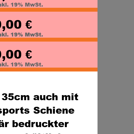
nkl. 19% MwSt.
,00 
€
nkl. 19% MwSt.
nkl. 19% MwSt.
,00 
€
nkl. 19% MwSt.
 35cm auch mit 
ports Schiene 
är bedruckter 