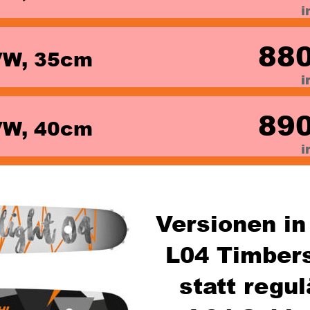
i
880
VW, 35cm 
i
i
890
VW, 40cm 
i
Versionen in
L04 Timbers
statt regul